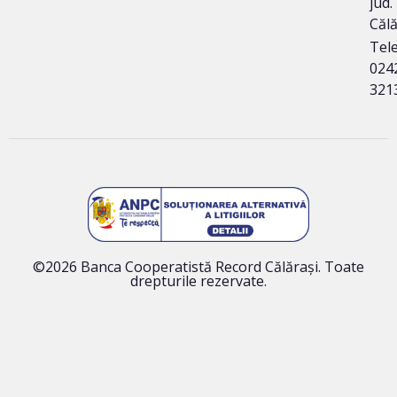
jud.
Călă
Tele
024
321
©2026 Banca Cooperatistă Record Călărași. Toate
drepturile rezervate.