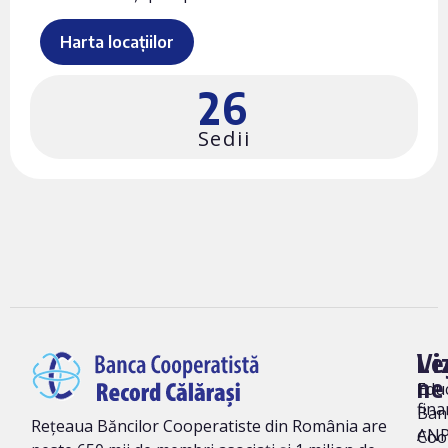
Harta locațiilor
26
Sedii
Vi
Le
ne
Edu
fina
Ban
Rețeaua Băncilor Cooperatiste din România are
AN
Coo