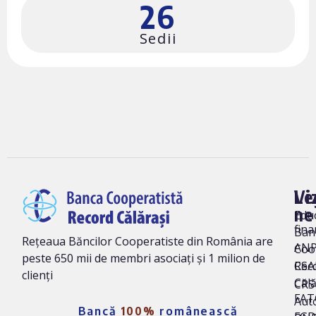
26
Sedii
Vi
Le
ne
Edu
fina
Ban
Rețeaua Băncilor Cooperatiste din România are
AN
Coo
peste 650 mii de membri asociați și 1 milion de
Rec
CSA
clienți
Călă
CRS 
FAT
Auto
Bancă
100%
românească