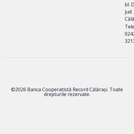
bl. 
jud.
Călă
Tele
024
321
©2026 Banca Cooperatistă Record Călărași. Toate
drepturile rezervate.