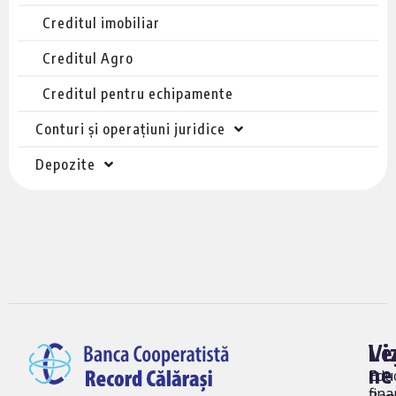
Creditul imobiliar
Creditul Agro
Creditul pentru echipamente
Conturi și operațiuni juridice
Depozite
Vi
Le
ne
Edu
fina