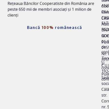
Ban
Rețeaua Băncilor Cooperatiste din România are
AN
Coo
peste 650 mii de membri asociați și 1 milion de
Rec
CSA
clienți
Călă
CRS 
FAT
Auto
Bancă
100%
românească
FG
BNR
ROC
GD
01-
Poli
de
015
coo
Nr. 
Ter
J51
și
C.U.I
cond
192
Poli
Sedi
conf
soci
Călă
str.
Corn
nr. 