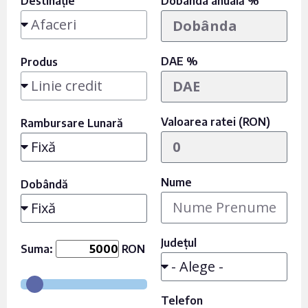
Destinație
Dobânda anuală %
DAE %
Produs
Valoarea ratei (RON)
Rambursare Lunară
Nume
Dobândă
Județul
Suma:
RON
Telefon