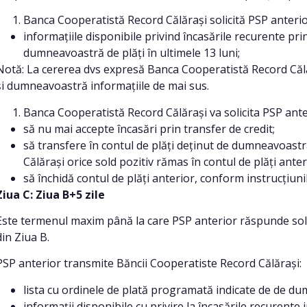
Banca Cooperatistă Record Călărași solicită PSP anterio
informațiile disponibile privind încasările recurente pri
dumneavoastră de plăți în ultimele 13 luni;
Notă: La cererea dvs expresă Banca Cooperatistă Record Călăr
și dumneavoastră informațiile de mai sus.
Banca Cooperatistă Record Călărași va solicita PSP anter
să nu mai accepte încasări prin transfer de credit;
să transfere în contul de plăți deținut de dumneavoast
Călărași orice sold pozitiv rămas în contul de plăți anter
să închidă contul de plăți anterior, conform instrucțiu
Ziua C: Ziua B+5 zile
Este termenul maxim până la care PSP anterior răspunde solic
din Ziua B.
PSP anterior transmite Băncii Cooperatiste Record Călărași:
lista cu ordinele de plată programată indicate de de d
informații disponibile cu privire la încasările recurent