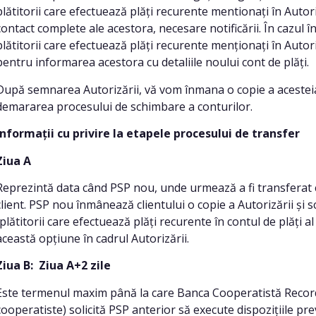
plătitorii care efectuează plăți recurente mentionați în Autor
contact complete ale acestora, necesare notificării. În cazul 
plătitorii care efectuează plăți recurente menționați în Auto
pentru informarea acestora cu detaliile noului cont de plăți.
După semnarea Autorizării, vă vom înmana o copie a acestei
demararea procesului de schimbare a conturilor.
Informații cu privire la etapele procesului de transfer
Ziua A
Reprezintă data când PSP nou, unde urmează a fi transferat c
client. PSP nou înmânează clientului o copie a Autorizării și 
(plătitorii care efectuează plăți recurente în contul de plăți al c
această opțiune în cadrul Autorizării.
Ziua B:
Ziua A+2 zile
Este termenul maxim până la care Banca Cooperatistă Record 
cooperatiste) solicită PSP anterior să execute dispozițiile pr