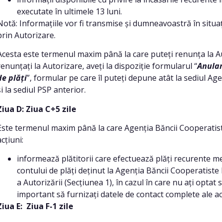
executate în ultimele 13 luni.
Notă: Informațiile vor fi transmise și dumneavoastră în situaț
prin Autorizare.
Acesta este termenul maxim până la care puteți renunța la Aut
renunțați la Autorizare, aveți la dispoziție formularul “
Anular
de plăți
”, formular pe care îl puteți depune atât la sediul Ag
și la sediul PSP anterior.
Ziua D: Ziua C+5 zile
Este termenul maxim până la care Agenția Băncii Cooperatis
acțiuni:
informează plătitorii care efectuează plăți recurente men
contului de plăți deținut la Agenția Băncii Cooperatiste
a Autorizării (Secțiunea 1), în cazul în care nu ați optat 
important să furnizați datele de contact complete ale ac
Ziua E:
Ziua F-1 zile