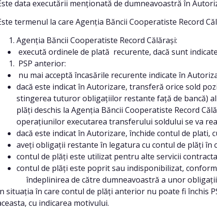
Este data executării menționată de dumneavoastră în Autori
Este termenul la care Agenția Băncii Cooperatiste Record Căl
Agenția Băncii Cooperatiste Record Călărași:
execută ordinele de plată recurente, dacă sunt indicate
PSP anterior:
nu mai acceptă încasările recurente indicate în Autoriza
dacă este indicat în Autorizare, transferă orice sold pozi
stingerea tuturor obligațiilor restante față de bancă) al
plăți deschis la Agenția Băncii Cooperatiste Record Călă
operațiunilor executarea transferului soldului se va reali
dacă este indicat în Autorizare, închide contul de plati, 
aveți obligații restante în legatura cu contul de plăți în 
contul de plăți este utilizat pentru alte servicii contra
contul de plăți este poprit sau indisponibilizat, 
îndeplinirea de către dumneavoastră a unor obligații a
În situația în care contul de plăți anterior nu poate fi închis
aceasta, cu indicarea motivului.