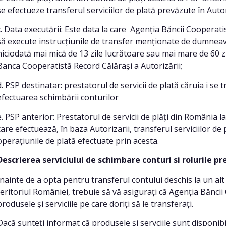
se efectueze transferul serviciilor de plată prevăzute în Auto
c. Data executării: Este data la care Agenția Băncii Cooperati
să execute instrucțiunile de transfer menționate de dumneav
niciodată mai mică de 13 zile lucrătoare sau mai mare de 60 zi
Banca Cooperatistă Record Călărași a Autorizării;
d. PSP destinatar: prestatorul de servicii de plată căruia i se
efectuarea schimbării conturilor
e. PSP anterior: Prestatorul de servicii de plăți din România la
care efectuează, în baza Autorizarii, transferul serviciilor de p
operațiunile de plată efectuate prin acesta.
Descrierea serviciului de schimbare conturi si rolurile pre
Înainte de a opta pentru transferul contului deschis la un alt 
teritoriul României, trebuie să vă asigurați că Agenția Băncii
produsele și serviciile pe care doriți să le transferați.
Dacă sunteți informat că produsele și servciile sunt disponib