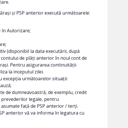
zare.
ărași și PSP anterior execută următoarele:
 în Autorizare;
re;
tiv (disponibil la data executării, după
 contului de plăți anterior în noul cont de
rași. Pentru asigurarea continuității
za la inceputul zilei.
cu excepția următoarelor situații:
cauză;
ctate de dumneavoastră, de exemplu, credit
conform prevederilor legale, pentru
sumate față de PSP anterior / terți.
 PSP anterior vă va informa în legatura cu