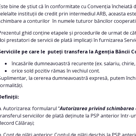
Este bine de știut că în conformitate cu Convenția încheiată
celelalte instituții de credit prin intermediul ARB, aceasta es
schimbare a conturilor în numele tuturor băncilor coopera
Prezentul ghid conține etapele și procedurile de urmat de că
doi prestatori de servicii de plată implicați în furnizarea Serv
Serviciile pe care le puteți transfera la Agenția Băncii 
încasările dumneavoastră recurente (ex. salariu, chirie, 
orice sold pozitiv rămas în vechiul cont.
Suplimentar, la cererea dumneavoastră expresă, putem închide
formalități.
Definiții:
a. Autorizarea: formularul “
Autorizarea privind schimbarea 
transferul serviciilor de plată deținute la PSP anterior într-u
Record Călărași;
b. Cont de plăți anterior: Contul de plăți deschis la PSP anterio