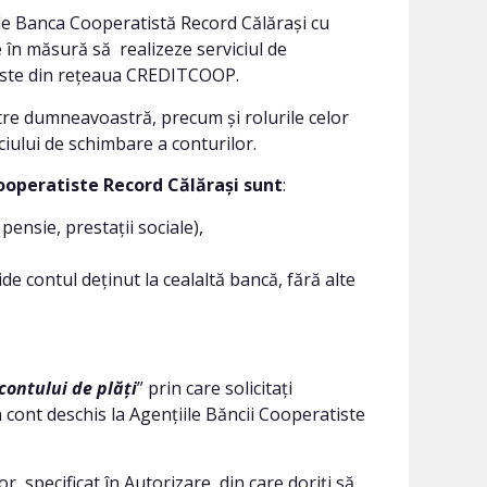
 de Banca Cooperatistă Record Călărași cu
te în măsură să realizeze serviciul de
tiste din rețeaua CREDITCOOP.
tre dumneavoastră, precum și rolurile celor
iciului de schimbare a conturilor.
Cooperatiste Record Călărași sunt
:
pensie, prestații sociale),
 contul deținut la cealaltă bancă, fără alte
contului de plăți
” prin care solicitați
n cont deschis la Agențiile Băncii Cooperatiste
r, specificat în Autorizare, din care doriți să