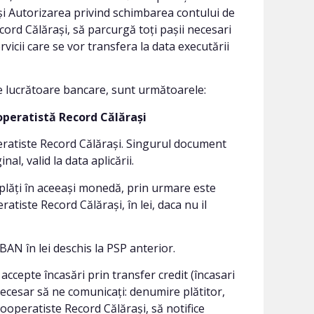
și Autorizarea privind schimbarea contului de
cord Călărași, să parcurgă toți pașii necesari
rvicii care se vor transfera la data executării
zile lucrătoare bancare, sunt următoarele:
ooperatistă Record Călărași
peratiste Record Călărași. Singurul document
nal, valid la data aplicării.
e plăți în aceeași monedă, prin urmare este
atiste Record Călărași, în lei, daca nu il
BAN în lei deschis la PSP anterior.
accepte încasări prin transfer credit (încasari
e necesar să ne comunicați: denumire plătitor,
Cooperatiste Record Călărași, să notifice