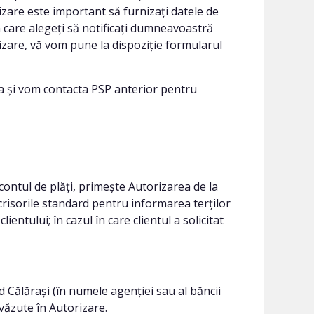
izare este important să furnizați datele de
în care alegeți să notificați dumneavoastră
rizare, vă vom pune la dispoziție formularul
a și vom contacta PSP anterior pentru
ontul de plăți, primește Autorizarea de la
scrisorile standard pentru informarea terților
lientului; în cazul în care clientul a solicitat
Călărași (în numele agenției sau al băncii
evăzute în Autorizare.