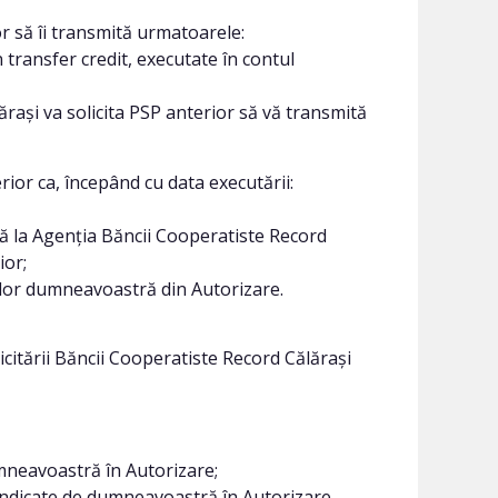
r să îi transmită urmatoarele:
n transfer credit, executate în contul
ași va solicita PSP anterior să vă transmită
ior ca, începând cu data executării:
ră la Agenția Băncii Cooperatiste Record
ior;
nilor dumneavoastră din Autorizare.
itării Băncii Cooperatiste Record Călărași
umneavoastră în Autorizare;
e indicate de dumneavoastră în Autorizare,