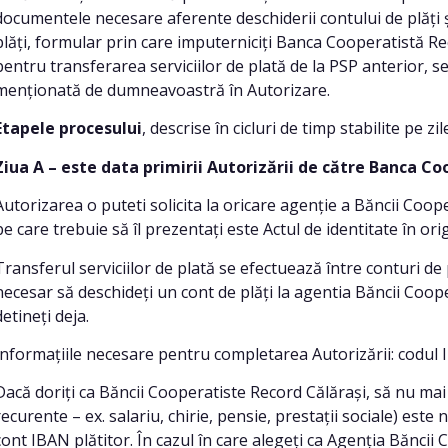
documentele necesare aferente deschiderii contului de plăți 
plăți, formular prin care imputerniciți Banca Cooperatistă Re
pentru transferarea serviciilor de plată de la PSP anterior, se
menționată de dumneavoastră în Autorizare.
Etapele procesului
, descrise în cicluri de timp stabilite pe 
Ziua A – este data primirii Autorizării de către Banca C
Autorizarea o puteti solicita la oricare agenție a Băncii Coo
pe care trebuie să îl prezentați este Actul de identitate în origi
Transferul serviciilor de plată se efectuează între conturi d
necesar să deschideți un cont de plăți la agentia Băncii Cooper
detineți deja.
Informațiile necesare pentru completarea Autorizării: codul I
Dacă doriți ca Băncii Cooperatiste Record Călărași, să nu mai 
recurente – ex. salariu, chirie, pensie, prestații sociale) est
cont IBAN plătitor. În cazul în care alegeți ca Agenția Băncii 