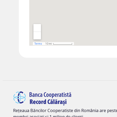
Rețeaua Băncilor Cooperatiste din România are peste
membri asociați și 1 milion de clienți