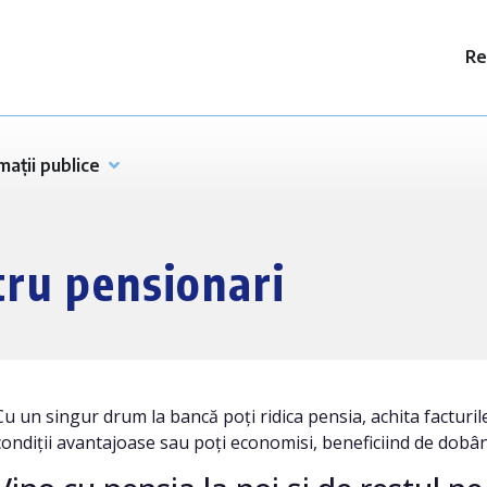
Re
mații publice
tru pensionari
Cu un singur drum la bancă poți ridica pensia, achita facturile 
condiții avantajoase sau poți economisi, beneficiind de dobânz