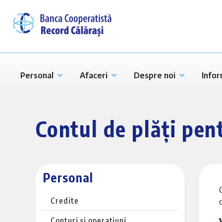
Personal
Afaceri
Despre noi
Infor
Contul de plăți pen
Personal
Credite
Conturi și operațiuni