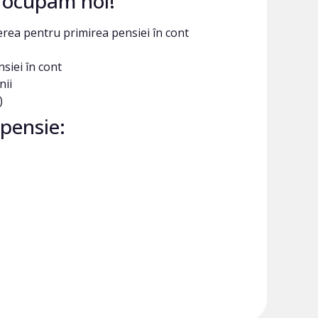
e ocupam noi!
rea pentru primirea pensiei în cont
siei în cont
nii
)
pensie: