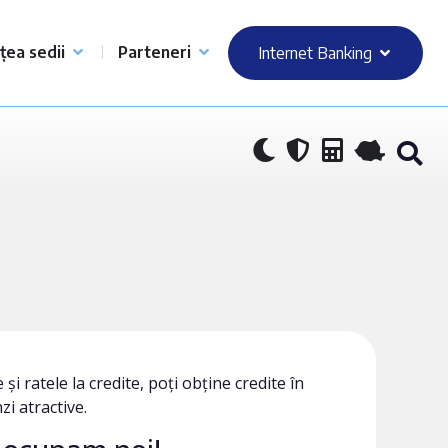
țea sedii
Parteneri
Internet Banking
și ratele la credite, poți obține credite în
i atractive.