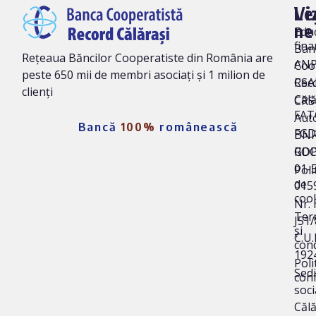
Vi
Le
ne
Edu
fina
Ban
Rețeaua Băncilor Cooperatiste din România are
AN
Coo
peste 650 mii de membri asociați și 1 milion de
Rec
CSA
clienți
Călă
CRS 
FAT
Auto
Bancă
100%
românească
FG
BNR
ROC
GD
01-
Poli
de
015
coo
Nr. 
Ter
J51
și
C.U.I
cond
192
Poli
Sedi
conf
soci
Călă