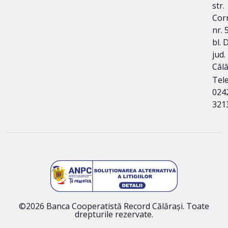
str.
Corn
nr. 
bl. 
jud.
Călă
Tele
024
321
©2026 Banca Cooperatistă Record Călărași. Toate
drepturile rezervate.