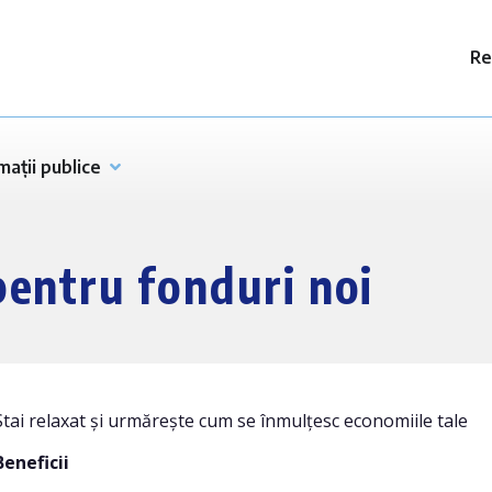
Re
mații publice
entru fonduri noi
Stai relaxat și urmărește cum se înmulțesc economiile tale
Beneficii