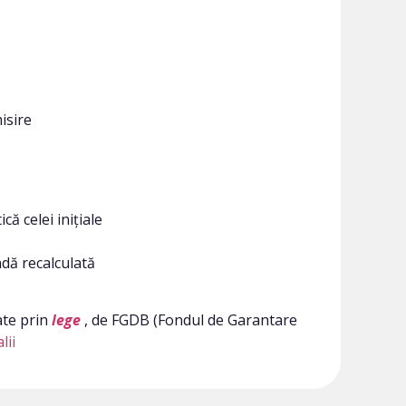
isire
că celei inițiale
ndă recalculată
ate prin
lege
, de FGDB (Fondul de Garantare
lii