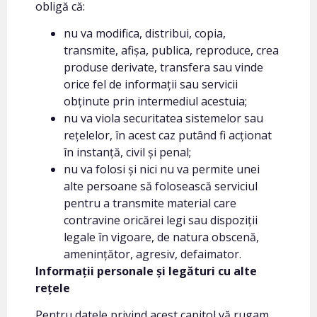
obligă că:
nu va modifica, distribui, copia,
transmite, afișa, publica, reproduce, crea
produse derivate, transfera sau vinde
orice fel de informații sau servicii
obținute prin intermediul acestuia;
nu va viola securitatea sistemelor sau
rețelelor, în acest caz putând fi acționat
în instanță, civil și penal;
nu va folosi și nici nu va permite unei
alte persoane să folosească serviciul
pentru a transmite material care
contravine oricărei legi sau dispoziții
legale în vigoare, de natura obscenă,
amenințător, agresiv, defaimator.
Informații personale și legături cu alte
rețele
Pentru datele privind acest capitol vă rugam