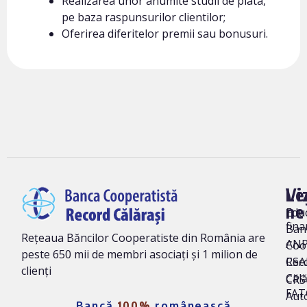
Realizarea unor anumite studii de piata,
pe baza raspunsurilor clientilor;
Oferirea diferitelor premii sau bonusuri.
Vi
Le
ne
Edu
fina
Ban
Rețeaua Băncilor Cooperatiste din România are
AN
Coo
peste 650 mii de membri asociați și 1 milion de
Rec
CSA
clienți
Călă
CRS 
FAT
Auto
Bancă
100%
românească