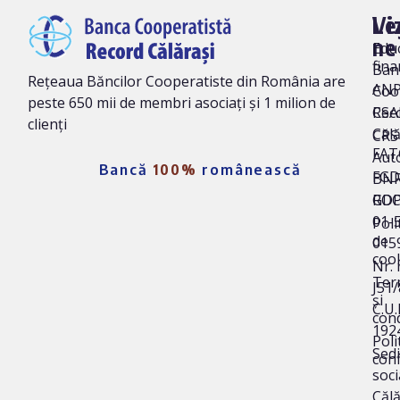
Vi
Le
ne
Edu
fina
Ban
Rețeaua Băncilor Cooperatiste din România are
AN
Coo
peste 650 mii de membri asociați și 1 milion de
Rec
CSA
clienți
Călă
CRS 
FAT
Auto
Bancă
100%
românească
FG
BNR
ROC
GD
01-
Poli
de
015
coo
Nr. 
Ter
J51
și
C.U.I
cond
192
Poli
Sedi
conf
soci
Călă