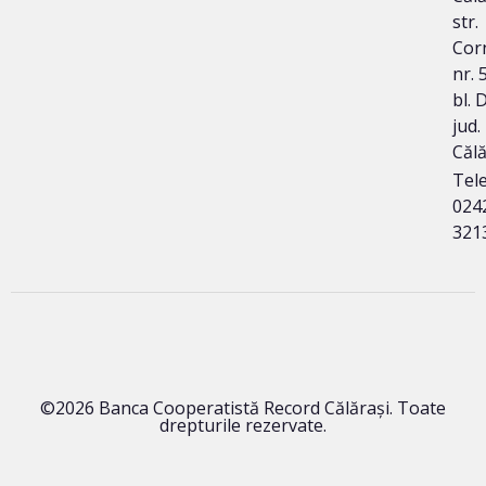
str.
Corn
nr. 
bl. 
jud.
Călă
Tele
024
321
©2026 Banca Cooperatistă Record Călărași. Toate
drepturile rezervate.