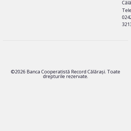
Călă
Tele
024
321
©2026 Banca Cooperatistă Record Călărași. Toate
drepturile rezervate.