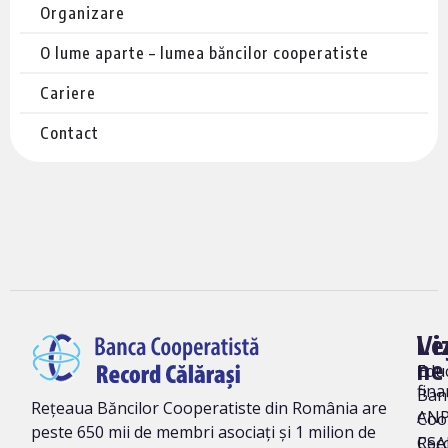
Organizare
O lume aparte – lumea băncilor cooperatiste
Cariere
Contact
Vi
Le
ne
Edu
fina
Ban
Rețeaua Băncilor Cooperatiste din România are
AN
Coo
peste 650 mii de membri asociați și 1 milion de
Rec
CSA