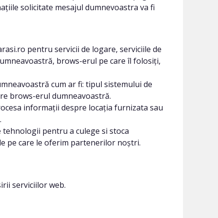
mațiile solicitate mesajul dumnevoastra va fi
si.ro pentru servicii de logare, serviciile de
umneavoastră, brows-erul pe care îl folosiți,
mneavoastră cum ar fi: tipul sistemului de
către brows-erul dumneavoastră.
rocesa informații despre locația furnizata sau
.
 tehnologii pentru a culege si stoca
le pe care le oferim partenerilor noștri.
i serviciilor web.