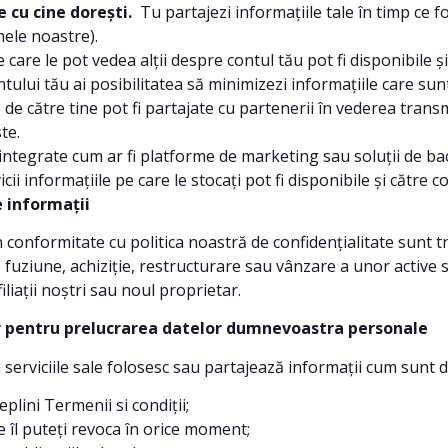
e cu cine dorești.
Tu partajezi informațiile tale în timp ce f
ele noastre).
 care le pot vedea alții despre contul tău pot fi disponibile și 
ntului tău ai posibilitatea să minimizezi informațiile care su
de către tine pot fi partajate cu partenerii în vederea transm
te.
 integrate cum ar fi platforme de marketing sau soluții de ba
icii informațiile pe care le stocați pot fi disponibile și către
e informa
ții
onformitate cu politica noastră de confidențialitate sunt tr
u o fuziune, achiziție, restructurare sau vânzare a unor active
iliații noștri sau noul proprietar.
entru prelucrarea datelor dumnevoastra personale
viciile sale folosesc sau partajează informații cum sunt de
lini Termenii si condiții;
îl puteți revoca în orice moment;