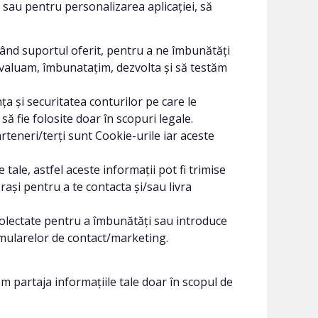
sau pentru personalizarea aplicației, să
uzând suportul oferit, pentru a ne îmbunătăți
să evaluam, îmbunatațim, dezvolta și să testăm
a și securitatea conturilor pe care le
să fie folosite doar în scopuri legale.
teneri/terți sunt Cookie-urile iar aceste
tale, astfel aceste informații pot fi trimise
și pentru a te contacta și/sau livra
colectate pentru a îmbunătăți sau introduce
formularelor de contact/marketing.
 partaja informațiile tale doar în scopul de