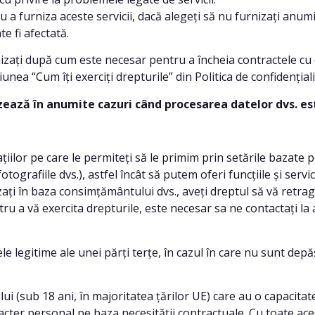
urniza aceste servicii, dacă alegeți să nu furnizați anumite
e fi afectată.
 după cum este necesar pentru a încheia contractele cu dvs
unea “Cum îți exerciți drepturile” din Politica de confidențiali
ază în anumite cazuri când procesarea datelor dvs. es
țiilor pe care le permiteți să le primim prin setările bazate pe
tografiile dvs.), astfel încât să putem oferi funcțiile și servic
ați în baza consimțământului dvs., aveți dreptul să vă retrag
ntru a vă exercita drepturile, este necesar sa ne contactați l
gitime ale unei părți terțe, în cazul în care nu sunt depăși
b 18 ani, în majoritatea țărilor UE) care au o capacitate l
cter personal pe baza necesității contractuale. Cu toate ace