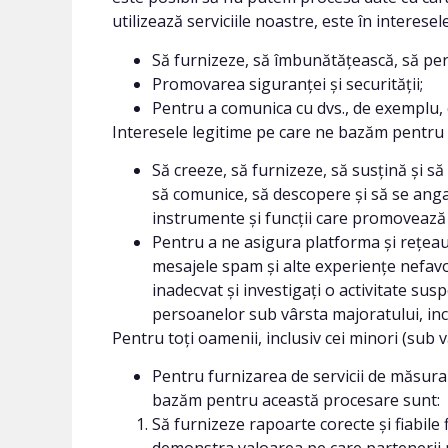
utilizează serviciile noastre, este în interesel
Să furnizeze, să îmbunătățească, să pers
Promovarea siguranței și securității;
Pentru a comunica cu dvs., de exemplu, c
Interesele legitime pe care ne bazăm pentru
Să creeze, să furnizeze, să susțină și s
să comunice, să descopere și să se angaj
instrumente și funcții care promovează
Pentru a ne asigura platforma și rețeaua
mesajele spam și alte experiențe nefavor
inadecvat și investigați o activitate susp
persoanelor sub vârsta majoratului, incl
Pentru toți oamenii, inclusiv cei minori (sub v
Pentru furnizarea de servicii de măsurare
bazăm pentru această procesare sunt:
Să furnizeze rapoarte corecte și fiabile 