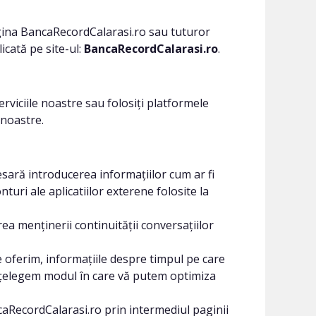
agina BancaRecordCalarasi.ro sau tuturor
icată pe site-ul:
BancaRecordCalarasi.ro
.
iciile noastre sau folosiți platformele
 noastre.
esară introducerea informațiilor cum ar fi
i ale aplicatiilor exterene folosite la
ea menținerii continuității conversațiilor
 oferim, informațiile despre timpul pe care
 înțelegem modul în care vă putem optimiza
aRecordCalarasi.ro prin intermediul paginii