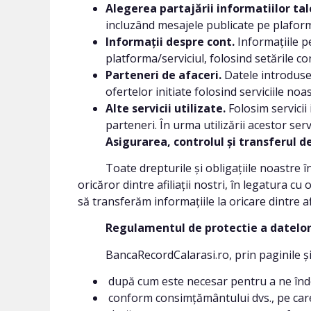
Alegerea partajării informatiilor tal
incluzând mesajele publicate pe plaform
Informații despre cont.
Informațiile pe
platforma/serviciul, folosind setările co
Parteneri de afaceri.
Datele introduse 
ofertelor initiate folosind serviciile noas
Alte servicii utilizate.
Folosim servicii
parteneri. În urma utilizării acestor serv
Asigurarea, controlul și transferul d
Toate drepturile și obligațiile noastre în c
oricăror dintre afiliații nostri, în legatura c
să transferăm informațiile la oricare dintre af
Regulamentul de protectie a datelor p
BancaRecordCalarasi.ro, prin paginile și ser
după cum este necesar pentru a ne îndep
conform consimțământului dvs., pe care 