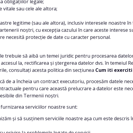
obligațiilor legale;
vitale sau cele ale altora;
tre legitime (sau ale altora), inclusiv interesele noastre în 
 partenerii noștri, cu excepția cazului în care aceste interese
are necesită protecție de date cu caracter personal.
buie să aibă un temei juridic pentru procesarea datelor. T
a accesul la, rectificarea și ștergerea datelor dvs. în temeiul
ile, consultați acesta politica din secțiunea
Cum iti exerciti
ă de a încheia un contract executoriu, procesăm datele nece
contractuale pentru care această prelucrare a datelor este nec
sibile din Termenii noștri.
 furnizarea serviciilor noastre sunt:
ăm și să susținem serviciile noastre așa cum este descris în 
u privire la problemele legate de servicii.