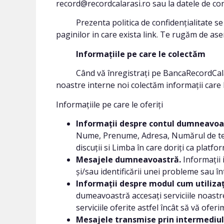
record@recordcalarasi.ro sau la datele de co
Prezenta politica de confidențialitate se ap
paginilor in care exista link. Te rugăm de asem
Informațiile pe care le colectăm
Când vă înregistrați pe BancaRecordCalarasi.
noastre interne noi colectăm informații care 
Informațiile pe care le oferiți
Informații despre contul dumneavoa
Nume, Prenume, Adresa, Numărul de tele
discuții si Limba în care doriți ca platfor
Mesajele dumneavoastră.
Informații 
și/sau identificării unei probleme sau în
Informații despre modul cum utilizați
dumeavoastră accesați serviciile noastre
serviciile oferite astfel încât să vă ofer
Mesajele transmise prin intermediul