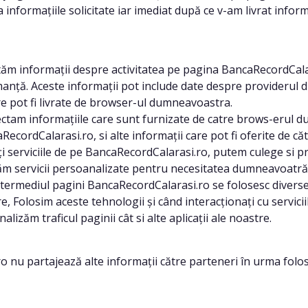
 informațiile solicitate iar imediat după ce v-am livrat infor
tăm informații despre activitatea pe pagina BancaRecordCalara
anță. Aceste informații pot include date despre providerul d
re pot fi livrate de browser-ul dumneavoastra.
ectam informațiile care sunt furnizate de catre brows-erul du
cordCalarasi.ro, si alte informații care pot fi oferite de 
ți serviciile de pe BancaRecordCalarasi.ro, putem culege si p
vrăm servicii persoanalizate pentru necesitatea dumneavoatră
ntermediul pagini BancaRecordCalarasi.ro se folosesc diverse
re, Folosim aceste tehnologii și când interacționați cu servicii
lizăm traficul paginii cât si alte aplicații ale noastre.
artajează alte informații către parteneri în urma folosiri