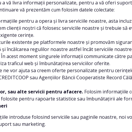
 livra informații personalizate, pentru a vă oferi suport 
ntinuare vă prezentăm cum folosim datele colectate:
rmațiile pentru a opera și livra serviciile noastre, asta incl
egem clienții noștri că folosesc serviciile noastre și trebuie 
exigente cerințe.
turile existente pe platformele noastre și promovăm siguranț
și încălcarea regulilor noastre astfel încât serviciile noastre 
.
În acest moment singurele informații communicate către par
za traficul web și îmbunătațirea serviciilor oferite.
te ne vor ajuta sa creem oferte personalizate pentru cerințele 
CREDITCOOP sau Agențiilor Băncii Cooperatiste Record Călăra
r, sau alte servicii pentru afacere.
Folosim informațiile 
t fi folosite pentru rapoarte statistice sau îmbunătațirii ale 
eri
 introduse folosind serviciile sau paginile noastre, noi vom
suport sau marketing.