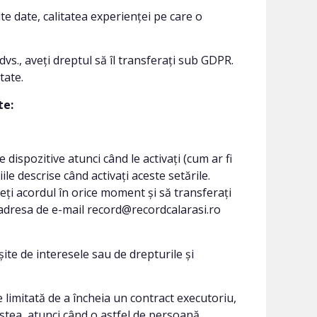
 date, calitatea experienței pe care o
., aveți dreptul să îl transferați sub GDPR.
tate.
te:
 dispozitive atunci când le activați (cum ar fi
iile descrise când activați aceste setările.
eți acordul în orice moment și să transferați
a adresa de e-mail record@recordcalarasi.ro
te de interesele sau de drepturile și
imitată de a încheia un contract executoriu,
stea, atunci când o astfel de persoană