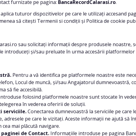
ntact furnizate pe pagina:
BancaRecordCalarasi.ro
.
lica tuturor dispozitivelor pe care le utilizați accesand p
enea să citești Termenii si condiții și Politica de cookie publ
ro sau solicitați informații despre produsele noastre, serv
le introduceți și/sau preluate în urma accesării platformelor
stră.
Pentru a vă identifica pe platformele noastre este nec
fon, Locul de muncă, și/sau Angajatorul dumnevoastră, contur
ma să fie accesibilă.
introduse folosind platformele noastre sunt stocate în veder
telegerea în vederea oferirii de soluții.
 serviciile.
Conectarea dumnevoastră la serviciile pe care le
, adresele pe care le vizitați. Aceste informații ne ajută să
im cea mai plăcută navigare.
 paginei de Contact.
Informațiile introduse pe pagina Banc