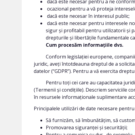
dacă este necesar pentru a ne conforma 
ocazional pentru a vă proteja interesele 
dacă este necesar în interesul public;
dacă este necesar pentru interesele noas
sigur și profitabil pentru utilizatorii și
drepturile și libertățile fundamentale c
Cum procesăm informațiile dvs.
Conform legislației europene, companiile tre
juridic, aveți întotdeauna dreptul de a solicit
datelor (“GDPR”). Pentru a vă exercita dreptur
Pentru toți cei care au capacitatea juridic
(Termenii și condițiile). Descriem serviciile 
în resursele informaționale suplimentare acce
Principalele utilizări de date necesare pentru
Să furnizăm, să îmbunătățim, să customiz
Promovarea siguranței și securității;
Pentru a comunica cu dvs., de exemplu, c