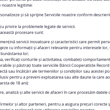
e noastre legitime:
onalizeze și să sprijine Serviciile noastre conform descrierii 
u privire la problemele legate de servicii.
 această procesare sunt:
ă mențină servicii inovatoare și caracteristici care permit pe
eze cu informații și afaceri relevante pentru interesele lor, 
 bunăstarea lor;
, verificați conturile și activitatea, combateți comportament
abile și păstrați toate serviciile Băncii Cooperatiste Record
ectă sau încălcări ale termeniilor și condițiilor sau acestei po
usiv pentru a preveni exploatarea sau alte daune la care aceșt
arsta de 18 ani):
, analiză și alte servicii de afaceri în care procesăm datele 
firmelor și altor parteneri, pentru a asigura prețuri corecte ș