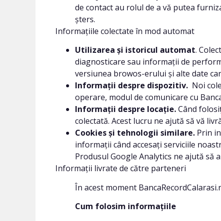
de contact au rolul de a vă putea furniza
șters.
Informațiile colectate în mod automat
Utilizarea și istoricul automat
. Colec
diagnosticare sau informații de perform
versiunea browos-erului și alte date ca
Informații despre dispozitiv.
Noi col
operare, modul de comunicare cu BancaRe
Informații despre locație.
Când folosi
colectată. Acest lucru ne ajută să vă li
Cookies și tehnologii similare.
Prin i
informații când accesați serviciile noast
Produsul Google Analytics ne ajută să ana
Informații livrate de către parteneri
În acest moment BancaRecordCalarasi.ro nu p
Cum folosim informațiile