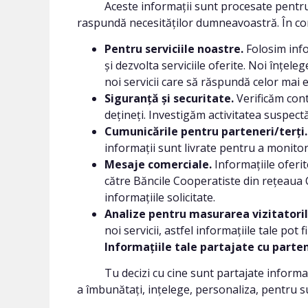
Aceste informații sunt procesate pentru a vă
raspundă necesităților dumneavoastră. În co
Pentru serviciile noastre.
Folosim info
și dezvolta serviciile oferite. Noi înțel
noi servicii care să răspundă celor mai 
Siguranță și securitate.
Verificăm con
dețineți. Investigăm activitatea suspectă 
Cumunicările pentru parteneri/terți
informații sunt livrate pentru a monitori
Mesaje comerciale.
Informațiile oferi
către Băncile Cooperatiste din rețeaua 
informațiile solicitate.
Analize pentru masurarea vizitatorilo
noi servicii, astfel informațiile tale po
Informațiile tale partajate cu parten
Tu decizi cu cine sunt partajate informațiile
a îmbunătați, ințelege, personaliza, pentru 