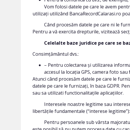
Vom folosi datele pe care le avem pentru a f
utilizați utilizând BancaRecordCalarasi.ro poat
Când procesăm datele pe care ni le furnizați
Pentru a vă exercita drepturile, vizitează secți
Celelalte baze juridice pe care se baze
Consimțământul dvs.:
– Pentru colectarea și utilizarea informa
accesul la locația GPS, camera foto sau fo
Atunci când procesăm datele pe care le furniz
datele pe care le furnizați, în baza GDPR. Pe
sau sa utilizati functionalitațile aplicațiilor.
Interesele noastre legitime sau interesele le
libertățile fundamentale (“interese legitime”):
Pentru persoanele sub vârsta majoratului (su
este posibil să nu putem procesa date cu cara