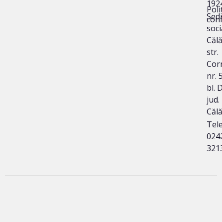
192
Poli
Sedi
conf
soci
Călă
str.
Corn
nr. 
bl. 
jud.
Călă
Tele
024
321