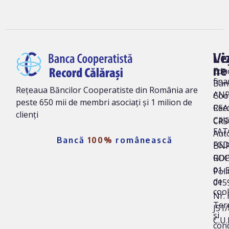
Vi
Le
ne
Edu
fina
Ban
Rețeaua Băncilor Cooperatiste din România are
AN
Coo
peste 650 mii de membri asociați și 1 milion de
Rec
CSA
clienți
Călă
CRS 
FAT
Auto
Bancă
100%
românească
FG
BNR
ROC
GD
01-
Poli
de
015
coo
Nr. 
Ter
J51
și
C.U.I
cond