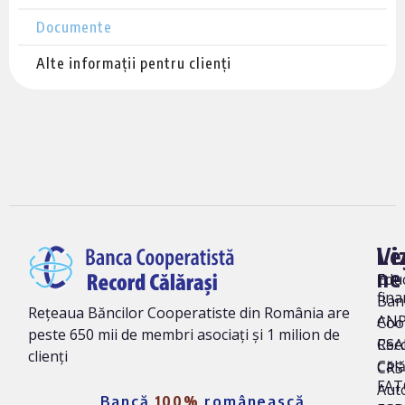
Documente
Alte informații pentru clienți
Vi
Le
ne
Edu
fina
Ban
Rețeaua Băncilor Cooperatiste din România are
AN
Coo
peste 650 mii de membri asociați și 1 milion de
Rec
CSA
clienți
Călă
CRS 
FAT
Auto
Bancă
100%
românească