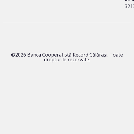
321
©2026 Banca Cooperatistă Record Călărași. Toate
drepturile rezervate.