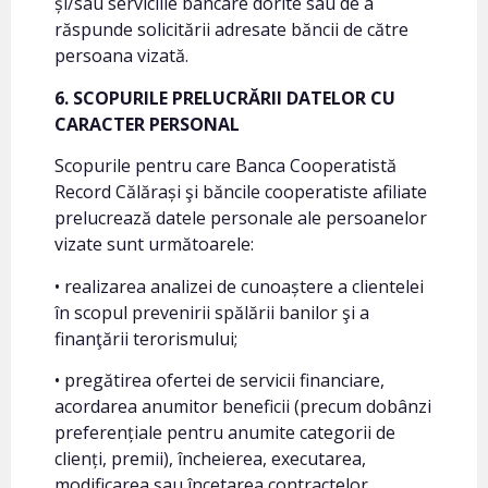
și/sau serviciile bancare dorite sau de a
răspunde solicitării adresate băncii de către
persoana vizată.
6. SCOPURILE PRELUCRĂRII DATELOR CU
CARACTER PERSONAL
Scopurile pentru care Banca Cooperatistă
Record Călărași şi băncile cooperatiste afiliate
prelucrează datele personale ale persoanelor
vizate sunt următoarele:
• realizarea analizei de cunoaștere a clientelei
în scopul prevenirii spălării banilor şi a
finanţării terorismului;
• pregătirea ofertei de servicii financiare,
acordarea anumitor beneficii (precum dobânzi
preferențiale pentru anumite categorii de
clienți, premii), încheierea, executarea,
modificarea sau încetarea contractelor,