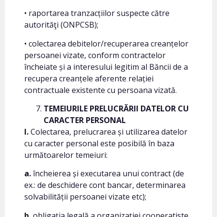
• raportarea tranzacțiilor suspecte către
autorităţi (ONPCSB);
• colectarea debitelor/recuperarea creanțelor
persoanei vizate, conform contractelor
încheiate și a interesului legitim al Băncii de a
recupera creanțele aferente relației
contractuale existente cu persoana vizată.
TEMEIURILE PRELUCRĂRII DATELOR CU
CARACTER PERSONAL
I.
Colectarea, prelucrarea și utilizarea datelor
cu caracter personal este posibilă în baza
următoarelor temeiuri:
a.
încheierea și executarea unui contract (de
ex.: de deschidere cont bancar, determinarea
solvabilității persoanei vizate etc);
b.
obligația legală a organizației cooperatiste