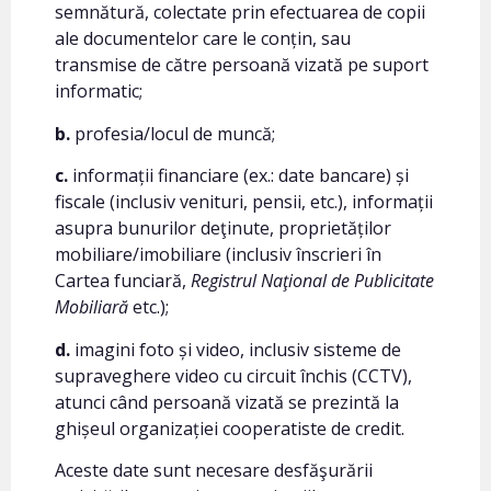
semnătură, colectate prin efectuarea de copii
ale documentelor care le conțin, sau
transmise de către persoană vizată pe suport
informatic;
b.
profesia/locul de muncă;
c.
informații financiare (ex.: date bancare) și
fiscale (inclusiv venituri, pensii, etc.), informații
asupra bunurilor deţinute, proprietăților
mobiliare/imobiliare (inclusiv înscrieri în
Cartea funciară,
Registrul Naţ
ional de Publicitate
Mobiliar
ă
etc.);
d.
imagini foto și video, inclusiv sisteme de
supraveghere video cu circuit închis (CCTV),
atunci când persoană vizată se prezintă la
ghișeul organizației cooperatiste de credit.
Aceste date sunt necesare desfăşurării