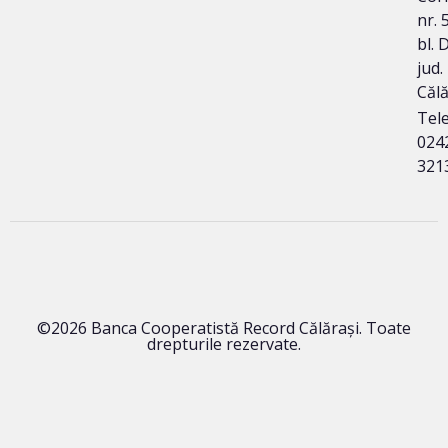
nr. 
bl. 
jud.
Călă
Tele
024
321
©2026 Banca Cooperatistă Record Călărași. Toate
drepturile rezervate.