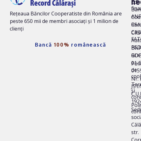
ne
Edu
fina
Ban
Rețeaua Băncilor Cooperatiste din România are
AN
Coo
peste 650 mii de membri asociați și 1 milion de
Rec
CSA
clienți
Călă
CRS 
FAT
Auto
Bancă
100%
românească
FG
BNR
ROC
GD
01-
Poli
de
015
coo
Nr. 
Ter
J51
și
C.U.I
cond
192
Poli
Sedi
conf
soci
Călă
str.
Corn