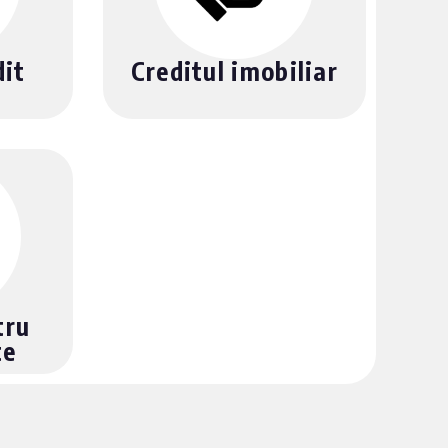
dit
Creditul imobiliar
tru
te