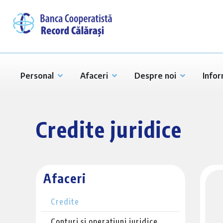
Personal
Afaceri
Despre noi
Infor
Credite juridice
Afaceri
Credite
Conturi și operațiuni juridice