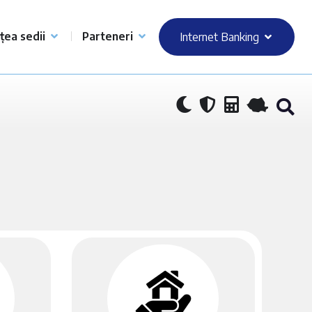
țea sedii
Parteneri
Internet Banking