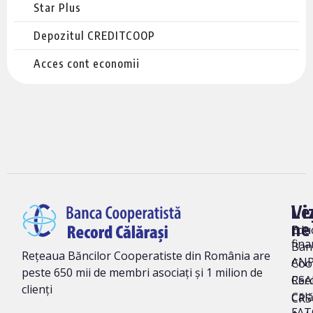
Star Plus
Depozitul CREDITCOOP
Acces cont economii
Vi
Le
ne
Edu
fina
Ban
Rețeaua Băncilor Cooperatiste din România are
AN
Coo
peste 650 mii de membri asociați și 1 milion de
Rec
CSA
clienți
Călă
CRS 
FAT